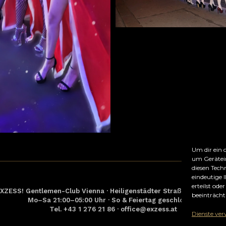
Um dir ein 
um Gerätei
diesen Tech
eindeutige 
erteilst od
XZESS! Gentlemen-Club Vienna · Heiligenstädter Straße 6 · 1090 Wi
beeinträcht
Mo–Sa 21:00–05:00 Uhr · So & Feiertag geschlossen
Tel. +43 1 276 21 86 · office@exzess.at
Dienste ver